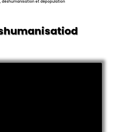
ôle, déshumanisation et dépopulation
éshumanisation et