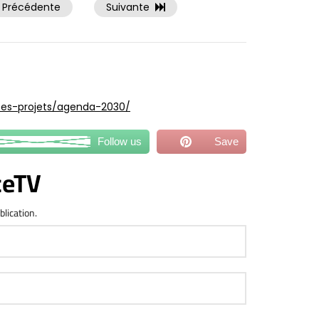
Précédente
Suivante
/ses-projets/agenda-2030/
Follow us
Save
ceTV
blication.