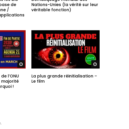
Regarder plus ta
s les bio-
Démasquage mondial des
base de
Nations-Unies (la vérité sur leur
ane /
véritable fonction)
pplications
Regarder plus tard
Regarder plus ta
 de l’ONU
La plus grande réinitialisation –
 majorité
Le film
rquoi !