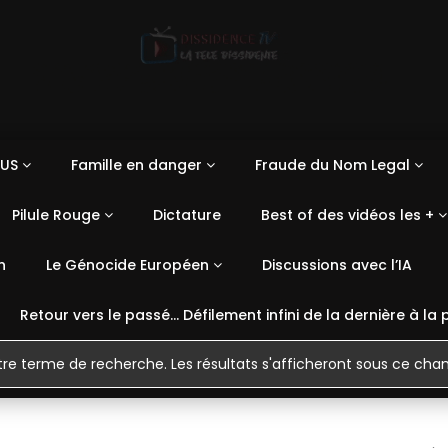
US
Famille en danger
Fraude du Nom Legal
Pilule Rouge
Dictature
Best of des vidéos les +
n
Le Génocide Européen
Discussions avec l’IA
Retour vers le passé… Défilement infini de la dernière à la 