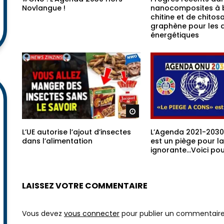
Regarder plus tard
#ONU : L’Agenda 2030 Hors
Progrès récents dan
Novlangue !
nanocomposites à 
chitine et de chitos
graphène pour les a
énergétiques
Regarder plus tard
L’UE autorise l’ajout d’insectes
L’Agenda 2021-2030
dans l’alimentation
est un piège pour la
ignorante…Voici pou
LAISSEZ VOTRE COMMENTAIRE