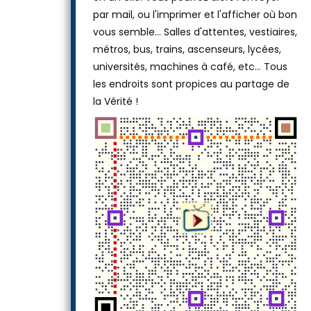
ou laissez-le tel quel, puis téléchargez-le
en un clic. Vous pourrez alors l'envoyer
par mail, ou l'imprimer et l'afficher où bon
vous semble… Salles d'attentes, vestiaires,
métros, bus, trains, ascenseurs, lycées,
universités, machines à café, etc... Tous
les endroits sont propices au partage de
la Vérité !