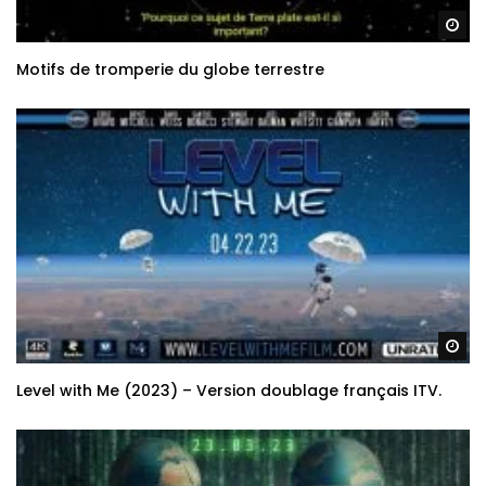
Re
Motifs de tromperie du globe terrestre
Re
Level with Me (2023) – Version doublage français ITV.