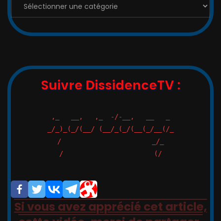
Suivre DissidenceTV :
,_   __,   ,_  -/-__,   __   _

_/_)_(_/(__/ (__/_(_/(__(_/__(/_

/                       _/_

/                       (/

Si vous avez apprécié cet article,