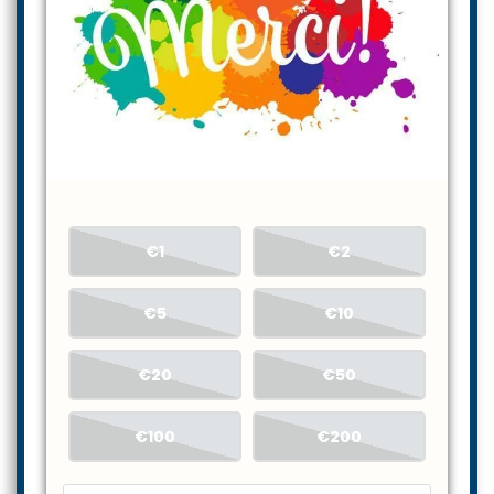
€1
€2
€5
€10
€20
€50
€100
€200