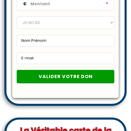
€
*
La Véritable carte de la