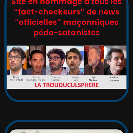
Site en hommage à tous les
“fact-checkeurs” de news
“officielles” maçonniques
pédo-satanistes