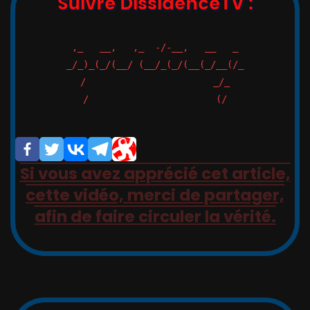
Suivre DissidenceTV :
,_   __,   ,_  -/-__,   __   _

_/_)_(_/(__/ (__/_(_/(__(_/__(/_

/                       _/_

/                       (/

Si vous avez apprécié cet article,
cette vidéo, merci de partager,
afin de faire circuler la vérité.