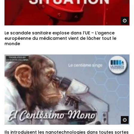
Re
Le scandale sanitaire explose dans l’UE – L’agence
européenne du médicament vient de lâcher tout le
monde
Re
Ils introduisent les nanotechnologies dans toutes sortes