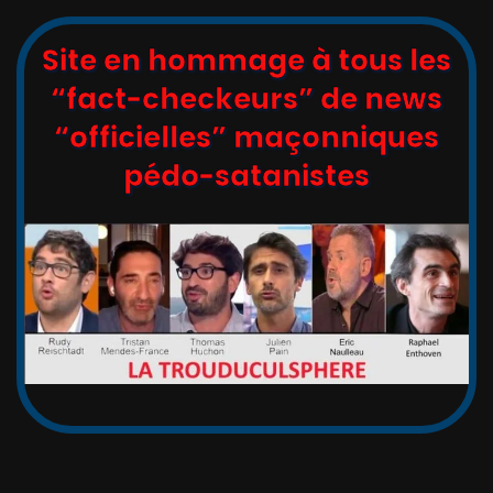
Site en hommage à tous les
“fact-checkeurs” de news
“officielles” maçonniques
pédo-satanistes