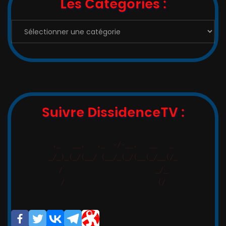
Les Catégories :
Suivre DissidenceTV :
,_   __,   ,_  -/-__,   __   _

_/_)_(_/(__/ (__/_(_/(__(_/__(/_

/                       _/_

/                       (/
