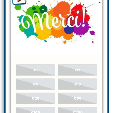
€1
€2
€5
€10
€20
€50
€100
€200