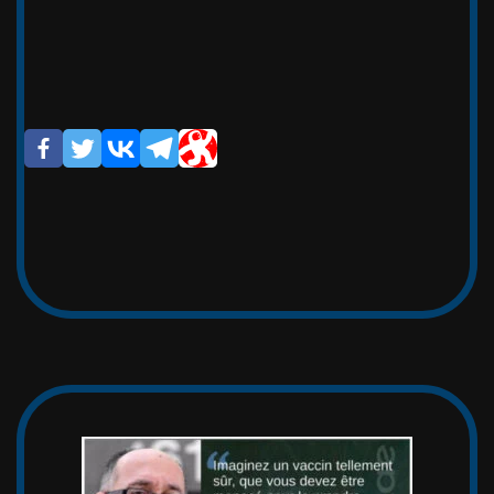
_/_)_(_/(__/ (__/_(_/(__(_/__(/_

/                       _/_

/                       (/

Si vous avez apprécié cet article,
cette vidéo, merci de partager,
afin de faire circuler la vérité.