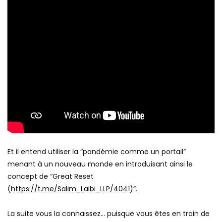
Et il entend utiliser la “pandémie comme un portail”
menant à un nouveau monde en introduisant ainsi le
concept de “Great Reset
(
https://t.me/Salim_Laibi_LLP/4041
)”.
La suite vous la connaissez… puisque vous êtes en train de