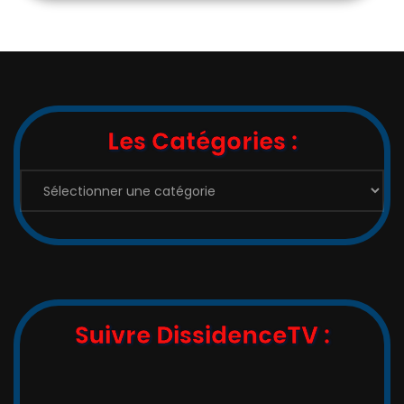
Les Catégories :
Suivre DissidenceTV :
,_   __,   ,_  -/-__,   __   _
