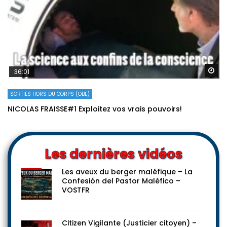
Re
36:01
SORTIES HORS DU CORPS (OBE)
NICOLAS FRAISSE#1 Exploitez vos vrais pouvoirs!
Les dernières vidéos
Les aveux du berger maléfique – La
Confesión del Pastor Maléfico –
VOSTFR
Citizen Vigilante (Justicier citoyen) –