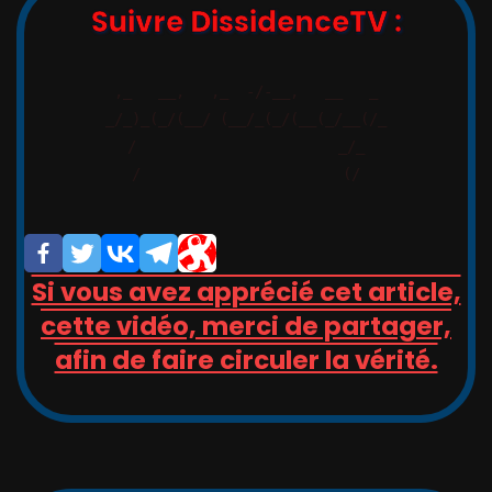
Suivre DissidenceTV :
,_   __,   ,_  -/-__,   __   _

_/_)_(_/(__/ (__/_(_/(__(_/__(/_

/                       _/_

/                       (/

Si vous avez apprécié cet article,
cette vidéo, merci de partager,
afin de faire circuler la vérité.