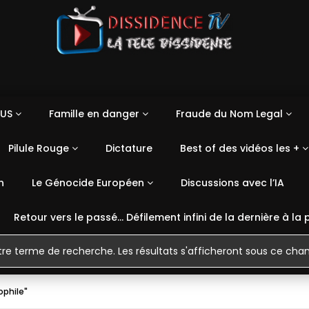
US
Famille en danger
Fraude du Nom Legal
Pilule Rouge
Dictature
Best of des vidéos les +
n
Le Génocide Européen
Discussions avec l’IA
Retour vers le passé… Défilement infini de la dernière à la 
ophile"