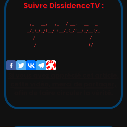
Suivre DissidenceTV :
,_   __,   ,_  -/-__,   __   _

_/_)_(_/(__/ (__/_(_/(__(_/__(/_

/                       _/_

/                       (/

Si vous avez apprécié cet article,
cette vidéo, merci de partager,
afin de faire circuler la vérité.