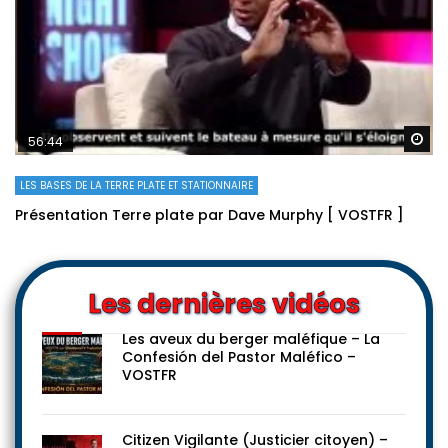
Re
56:44
LES BASES DE LA TERRE PLATE ET STATIONNAIRE
Présentation Terre plate par Dave Murphy [ VOSTFR ]
Les dernières vidéos
Les aveux du berger maléfique – La
Confesión del Pastor Maléfico –
VOSTFR
Citizen Vigilante (Justicier citoyen) –