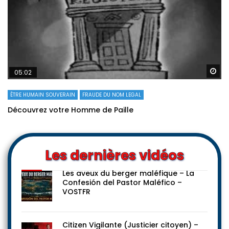
Re
05:02
ÊTRE HUMAIN SOUVERAIN
FRAUDE DU NOM LEGAL
Découvrez votre Homme de Paille
Les dernières vidéos
Les aveux du berger maléfique – La
Confesión del Pastor Maléfico –
VOSTFR
Citizen Vigilante (Justicier citoyen) –