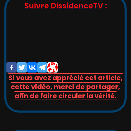
Suivre DissidenceTV :
,_   __,   ,_  -/-__,   __   _

_/_)_(_/(__/ (__/_(_/(__(_/__(/_

/                       _/_

/                       (/

Si vous avez apprécié cet article,
cette vidéo, merci de partager,
afin de faire circuler la vérité.