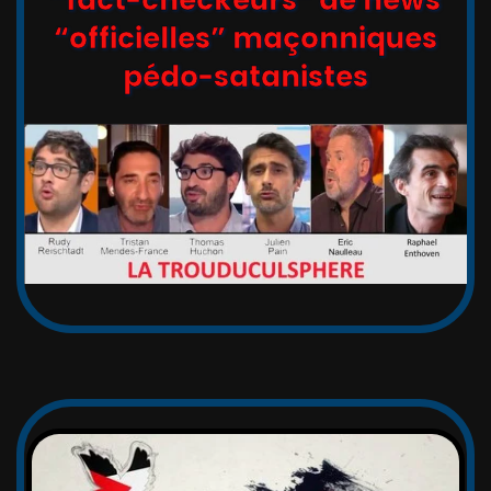
“officielles” maçonniques
pédo-satanistes