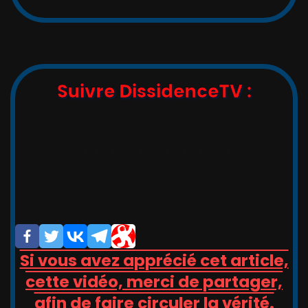
:
Suivre DissidenceTV :
,_   __,   ,_  -/-__,   __   _

_/_)_(_/(__/ (__/_(_/(__(_/__(/_

/                       _/_

/                       (/

Si vous avez apprécié cet article,
cette vidéo, merci de partager,
afin de faire circuler la vérité.