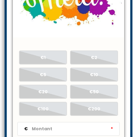
€1
€2
€5
€10
€20
€50
€100
€200
€
*