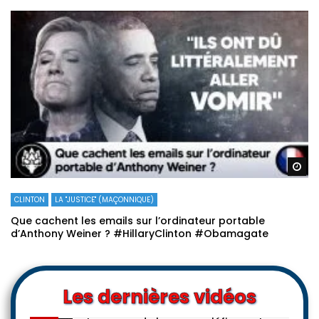
Re
CLINTON
LA "JUSTICE" (MAÇONNIQUE)
Que cachent les emails sur l’ordinateur portable
d’Anthony Weiner ? #HillaryClinton #Obamagate
Les dernières vidéos