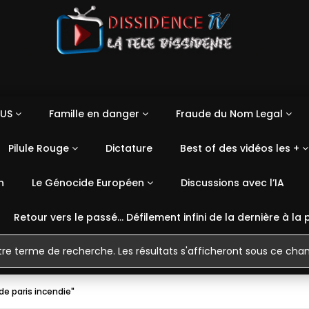
US
Famille en danger
Fraude du Nom Legal
Pilule Rouge
Dictature
Best of des vidéos les +
n
Le Génocide Européen
Discussions avec l’IA
Retour vers le passé… Défilement infini de la dernière à la 
de paris incendie"