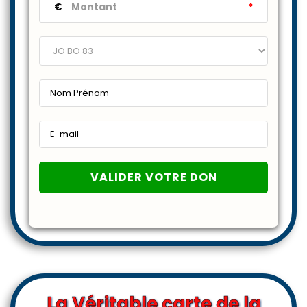
€
*
La Véritable carte de la