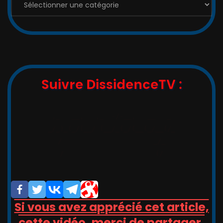
Les
Catégories
:
Suivre DissidenceTV :
,_   __,   ,_  -/-__,   __   _

_/_)_(_/(__/ (__/_(_/(__(_/__(/_

/                       _/_

/                       (/

Si vous avez apprécié cet article,
cette vidéo, merci de partager,