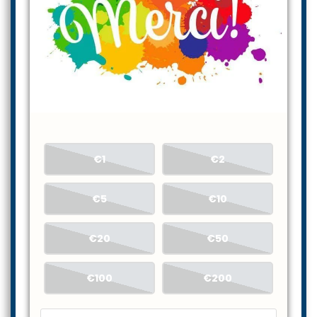
€1
€2
€5
€10
€20
€50
€100
€200