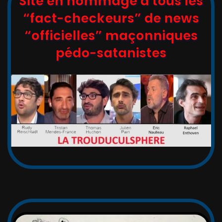
Site en hommage à tous les
“fact-checkeurs” de news
“officielles” maçonniques
pédo-satanistes