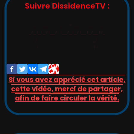
Suivre DissidenceTV :
,_   __,   ,_  -/-__,   __   _

_/_)_(_/(__/ (__/_(_/(__(_/__(/_

/                       _/_

/                       (/

Si vous avez apprécié cet article,
cette vidéo, merci de partager,
afin de faire circuler la vérité.