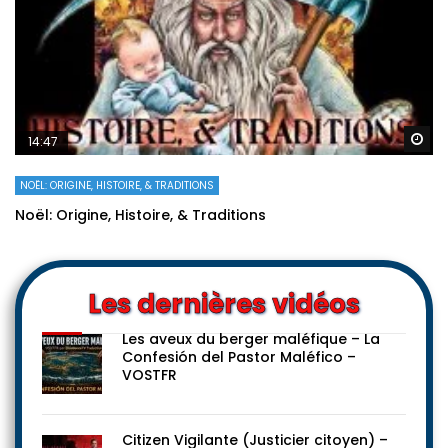
Re
14:47
NOËL: ORIGINE, HISTOIRE, & TRADITIONS
Noël: Origine, Histoire, & Traditions
Les dernières vidéos
Les aveux du berger maléfique – La
Confesión del Pastor Maléfico –
VOSTFR
Citizen Vigilante (Justicier citoyen) –