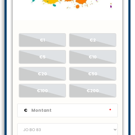
€1
€2
€5
€10
€20
€50
€100
€200
€
*