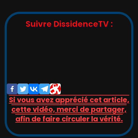
Suivre DissidenceTV :
,_   __,   ,_  -/-__,   __   _

_/_)_(_/(__/ (__/_(_/(__(_/__(/_

/                       _/_

/                       (/

Si vous avez apprécié cet article,
cette vidéo, merci de partager,
afin de faire circuler la vérité.