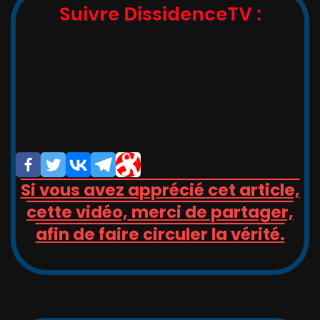
Suivre DissidenceTV :
,_   __,   ,_  -/-__,   __   _

_/_)_(_/(__/ (__/_(_/(__(_/__(/_

/                       _/_

/                       (/

Si vous avez apprécié cet article,
cette vidéo, merci de partager,
afin de faire circuler la vérité.