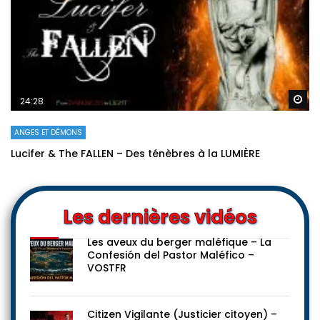
Re
24:28
ANGES ET DÉMONS
Lucifer & The FALLEN – Des ténèbres à la LUMIÈRE
Les dernières vidéos
Les aveux du berger maléfique – La
Confesión del Pastor Maléfico –
VOSTFR
Citizen Vigilante (Justicier citoyen) –