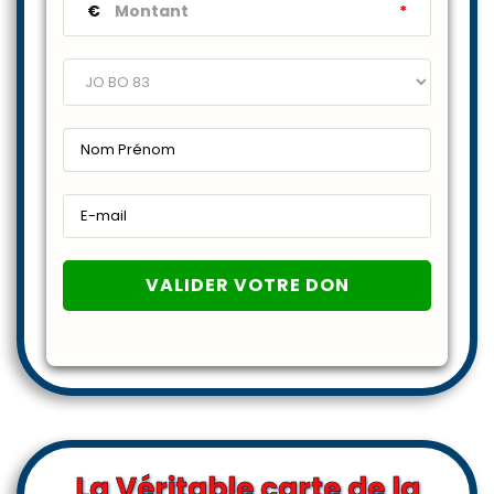
€
*
La Véritable carte de la