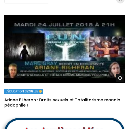
Re
L'ÉDUCATION SEXUELLE
Ariane Bilheran : Droits sexuels et Totalitarisme mondial
pédophile !