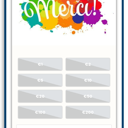
€1
€2
€5
€10
€20
€50
€100
€200