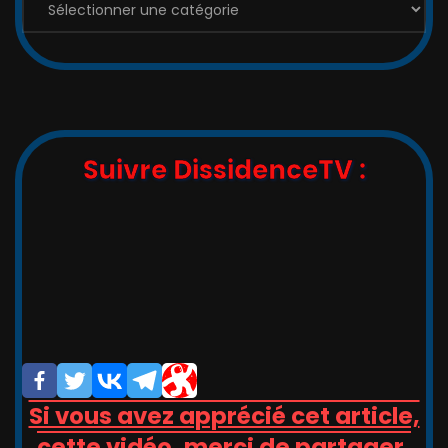
Les
Catégories
:
Suivre DissidenceTV :
,_   __,   ,_  -/-__,   __   _

_/_)_(_/(__/ (__/_(_/(__(_/__(/_

/                       _/_

/                       (/

Si vous avez apprécié cet article,
cette vidéo, merci de partager,