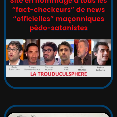
Site en hommage à tous les
“fact-checkeurs” de news
“officielles” maçonniques
pédo-satanistes