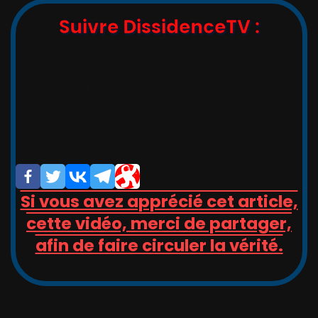
Suivre DissidenceTV :
,_   __,   ,_  -/-__,   __   _

_/_)_(_/(__/ (__/_(_/(__(_/__(/_

/                       _/_

/                       (/

Si vous avez apprécié cet article,
cette vidéo, merci de partager,
afin de faire circuler la vérité.