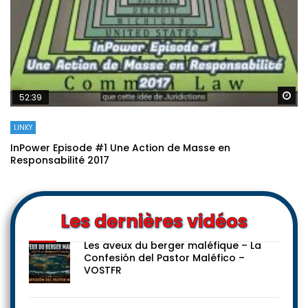
Re
52:39
LINKY
InPower Episode #1 Une Action de Masse en
Responsabilité 2017
Les dernières vidéos
Les aveux du berger maléfique – La
Confesión del Pastor Maléfico –
VOSTFR