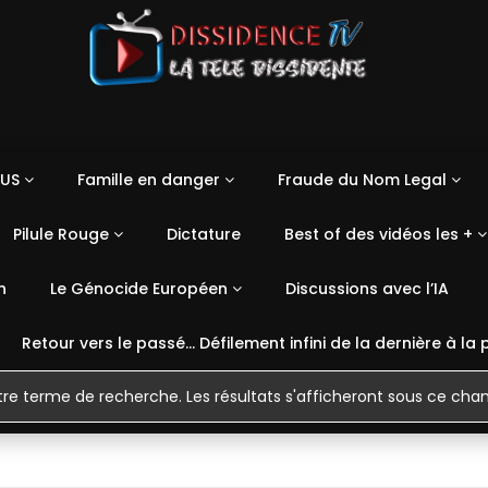
US
Famille en danger
Fraude du Nom Legal
Pilule Rouge
Dictature
Best of des vidéos les +
n
Le Génocide Européen
Discussions avec l’IA
Retour vers le passé… Défilement infini de la dernière à la 