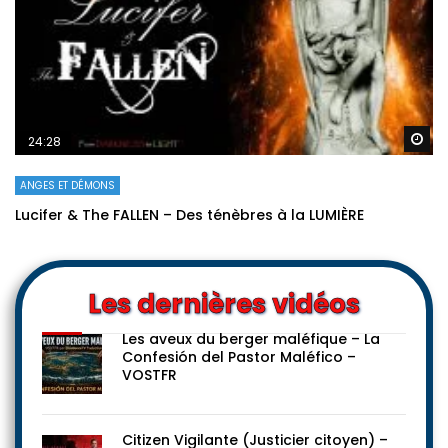
Re
24:28
ANGES ET DÉMONS
Lucifer & The FALLEN – Des ténèbres à la LUMIÈRE
Les dernières vidéos
Les aveux du berger maléfique – La
Confesión del Pastor Maléfico –
VOSTFR
Citizen Vigilante (Justicier citoyen) –