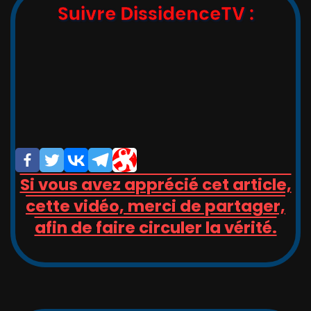
Suivre DissidenceTV :
,_   __,   ,_  -/-__,   __   _

_/_)_(_/(__/ (__/_(_/(__(_/__(/_

/                       _/_

/                       (/

Si vous avez apprécié cet article,
cette vidéo, merci de partager,
afin de faire circuler la vérité.