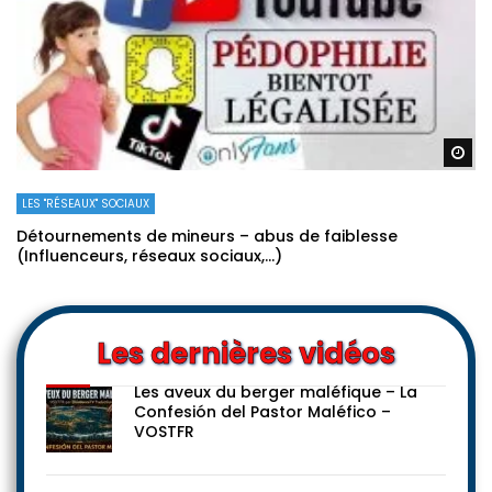
Re
LES "RÉSEAUX" SOCIAUX
Détournements de mineurs – abus de faiblesse
(Influenceurs, réseaux sociaux,…)
Les dernières vidéos
Les aveux du berger maléfique – La
Confesión del Pastor Maléfico –
VOSTFR