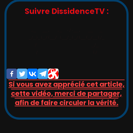
Suivre DissidenceTV :
,_   __,   ,_  -/-__,   __   _

_/_)_(_/(__/ (__/_(_/(__(_/__(/_

/                       _/_

/                       (/

Si vous avez apprécié cet article,
cette vidéo, merci de partager,
afin de faire circuler la vérité.