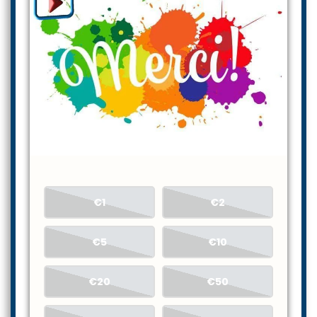
€1
€2
€5
€10
€20
€50