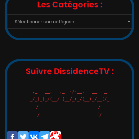
Les Catégories :
Les
Catégories
:
Suivre DissidenceTV :
,_   __,   ,_  -/-__,   __   _

_/_)_(_/(__/ (__/_(_/(__(_/__(/_

/                       _/_

/                       (/
