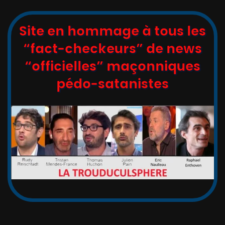
Site en hommage à tous les
“fact-checkeurs” de news
“officielles” maçonniques
pédo-satanistes