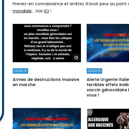
Prenez-en connaissance et arrêtez d’avoir peur au point d
mondiale
… Voir
ICI
!
Regarder plus tard
COVID 19
COVID 19
Armes de destructions massive
Alerte Urgente Italie
en marche
terribles effets ind
vaccin génocidaire 
vous !