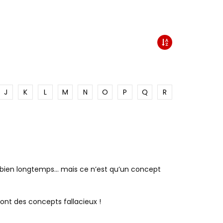
J
K
L
M
N
O
P
Q
R
 bien longtemps… mais ce n’est qu’un concept
ont des concepts fallacieux !