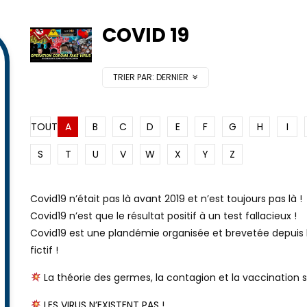
COVID 19
TRIER PAR:
DERNIER
TOUT
A
B
C
D
E
F
G
H
I
S
T
U
V
W
X
Y
Z
Covid19 n’était pas là avant 2019 et n’est toujours pas là !
Covid19 n’est que le résultat positif à un test fallacieux !
Covid19 est une plandémie organisée et brevetée depuis
fictif !
La théorie des germes, la contagion et la vaccination s
LES VIRUS N’EXISTENT PAS
!