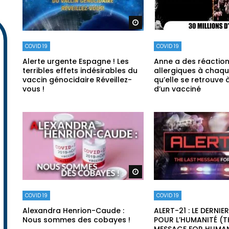
Regarder plus tard
COVID 19
COVID 19
Alerte urgente Espagne ! Les
Anne a des réactio
terribles effets indésirables du
allergiques à chaqu
vaccin génocidaire Réveillez-
qu’elle se retrouve 
vous !
d’un vacciné
Regarder plus tard
COVID 19
COVID 19
Alexandra Henrion-Caude :
ALERT-21 : LE DERNI
Nous sommes des cobayes !
POUR L’HUMANITÉ (T
MESSAGE FOR HUMAN