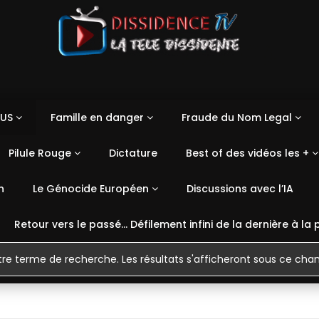
US
Famille en danger
Fraude du Nom Legal
Pilule Rouge
Dictature
Best of des vidéos les +
n
Le Génocide Européen
Discussions avec l’IA
Retour vers le passé… Défilement infini de la dernière à la 