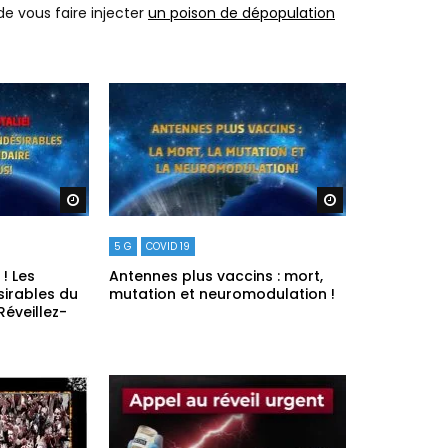
e vous faire injecter
un poison de dépopulation
Regarder plus tard
Regarder plus ta
5 G
COVID 19
 ! Les
Antennes plus vaccins : mort,
ésirables du
mutation et neuromodulation !
Réveillez-