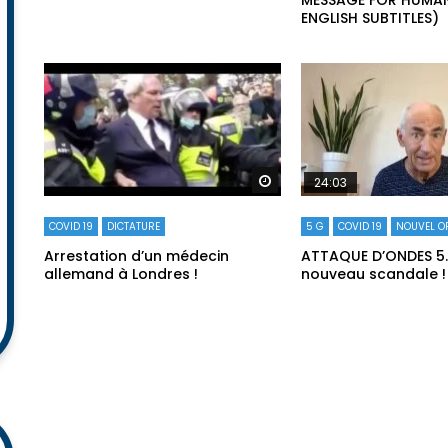
ENGLISH SUBTITLES)
Regarder plus tard
24:03
COVID 19
DICTATURE
5 G
COVID 19
NOUVEL O
Arrestation d’un médecin
ATTAQUE D’ONDES 5…
allemand à Londres !
nouveau scandale !