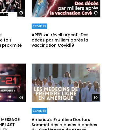
Regarder plus tard
Regarder plus ta
COVID 19
ns
APPEL au réveil urgent : Des
e fois
décès par milliers après la
à proximité
vaccination Covid19
Regarder plus tard
Regarder plus ta
COVID 19
ER MESSAGE
America’s Frontline Doctors :
HE LAST
Sommet des blouses blanches
ITY,
II – Conférence de presse