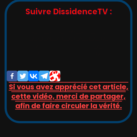
Suivre DissidenceTV :
,_   __,   ,_  -/-__,   __   _

_/_)_(_/(__/ (__/_(_/(__(_/__(/_

/                       _/_

/                       (/

Si vous avez apprécié cet article,
cette vidéo, merci de partager,
afin de faire circuler la vérité.