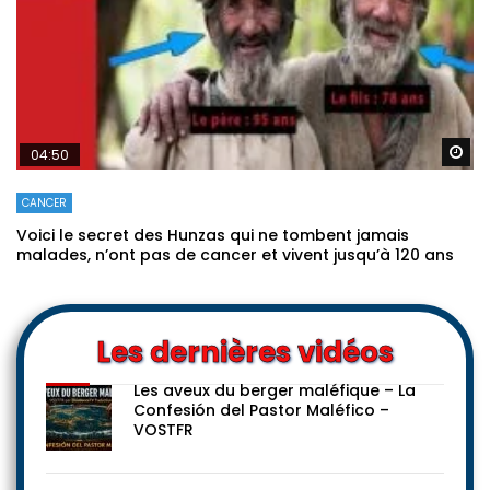
Re
04:50
CANCER
Voici le secret des Hunzas qui ne tombent jamais
malades, n’ont pas de cancer et vivent jusqu’à 120 ans
Les dernières vidéos
Les aveux du berger maléfique – La
Confesión del Pastor Maléfico –
VOSTFR