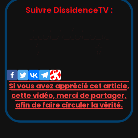
Suivre DissidenceTV :
,_   __,   ,_  -/-__,   __   _

_/_)_(_/(__/ (__/_(_/(__(_/__(/_

/                       _/_

/                       (/

Si vous avez apprécié cet article,
cette vidéo, merci de partager,
afin de faire circuler la vérité.