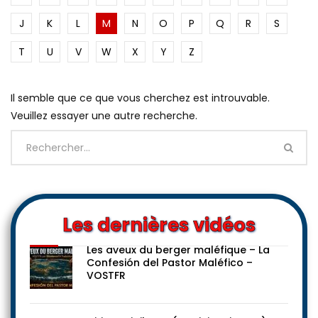
J
K
L
M
N
O
P
Q
R
S
T
U
V
W
X
Y
Z
Il semble que ce que vous cherchez est introuvable.
Veuillez essayer une autre recherche.
Les dernières vidéos
Les aveux du berger maléfique – La
Confesión del Pastor Maléfico –
VOSTFR