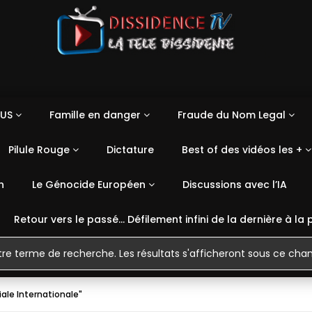
US
Famille en danger
Fraude du Nom Legal
Pilule Rouge
Dictature
Best of des vidéos les +
n
Le Génocide Européen
Discussions avec l’IA
Retour vers le passé… Défilement infini de la dernière à la 
iale Internationale"