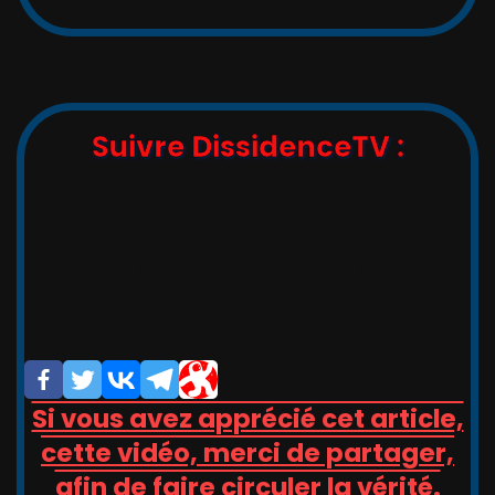
:
Suivre DissidenceTV :
,_   __,   ,_  -/-__,   __   _

_/_)_(_/(__/ (__/_(_/(__(_/__(/_

/                       _/_

/                       (/

Si vous avez apprécié cet article,
cette vidéo, merci de partager,
afin de faire circuler la vérité.