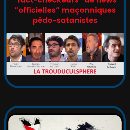
“officielles” maçonniques
pédo-satanistes