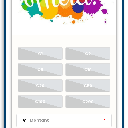
€1
€2
€5
€10
€20
€50
€100
€200
€
*