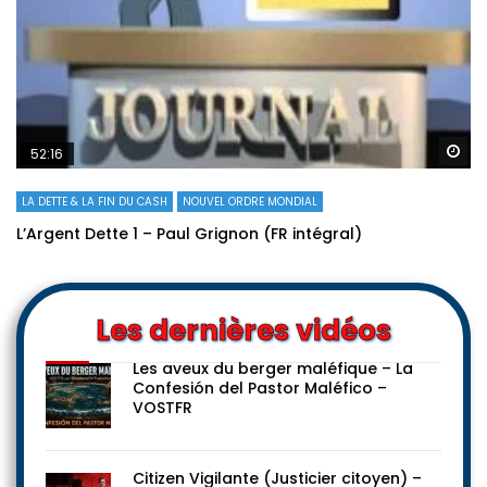
Re
52:16
LA DETTE & LA FIN DU CASH
NOUVEL ORDRE MONDIAL
L’Argent Dette 1 – Paul Grignon (FR intégral)
Les dernières vidéos
Les aveux du berger maléfique – La
Confesión del Pastor Maléfico –
VOSTFR
Citizen Vigilante (Justicier citoyen) –