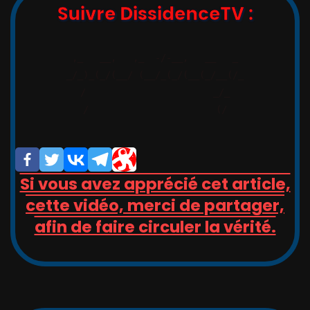
Suivre DissidenceTV :
,_   __,   ,_  -/-__,   __   _

_/_)_(_/(__/ (__/_(_/(__(_/__(/_

/                       _/_

/                       (/

Si vous avez apprécié cet article,
cette vidéo, merci de partager,
afin de faire circuler la vérité.