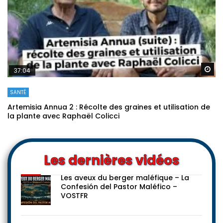
Re
37:04
SANTÉ
Artemisia Annua 2 : Récolte des graines et utilisation de
la plante avec Raphaël Colicci
Les dernières vidéos
Les aveux du berger maléfique – La
Confesión del Pastor Maléfico –
VOSTFR