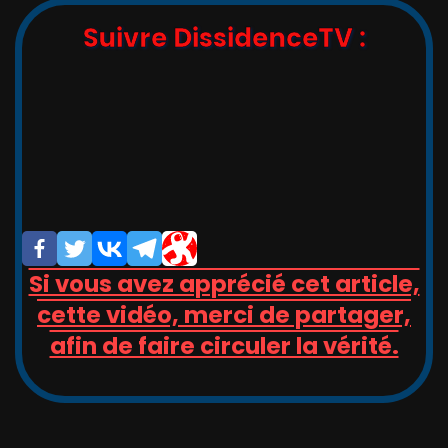
Suivre DissidenceTV :
,_   __,   ,_  -/-__,   __   _

_/_)_(_/(__/ (__/_(_/(__(_/__(/_

/                       _/_

/                       (/

Si vous avez apprécié cet article,
cette vidéo, merci de partager,
afin de faire circuler la vérité.