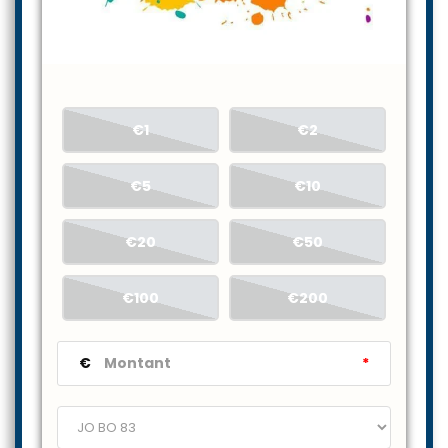
€1
€2
€5
€10
€20
€50
€100
€200
€
*