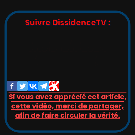
Suivre DissidenceTV :
,_   __,   ,_  -/-__,   __   _

_/_)_(_/(__/ (__/_(_/(__(_/__(/_

/                       _/_

/                       (/

Si vous avez apprécié cet article,
cette vidéo, merci de partager,
afin de faire circuler la vérité.