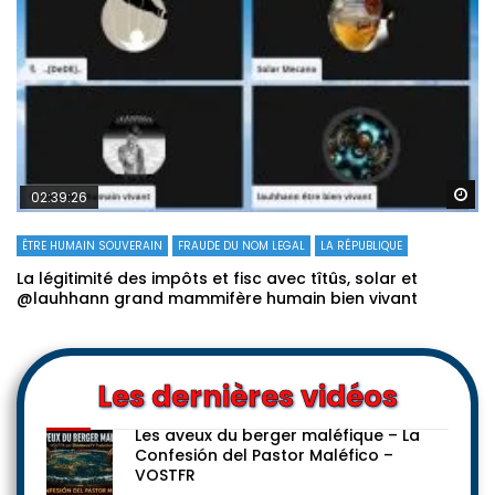
Re
02:39:26
ÊTRE HUMAIN SOUVERAIN
FRAUDE DU NOM LEGAL
LA RÉPUBLIQUE
La légitimité des impôts et fisc avec tîtûs, solar et
@lauhhann grand mammifère humain bien vivant
Les dernières vidéos
Les aveux du berger maléfique – La
Confesión del Pastor Maléfico –
VOSTFR