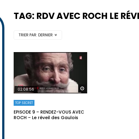
TAG: RDV AVEC ROCH LE RÉV
TRIER PAR:
DERNIER
Regarder plus tard
02:08:56
TOP SECRET
EPISODE 9 – RENDEZ-VOUS AVEC
ROCH – Le réveil des Gaulois