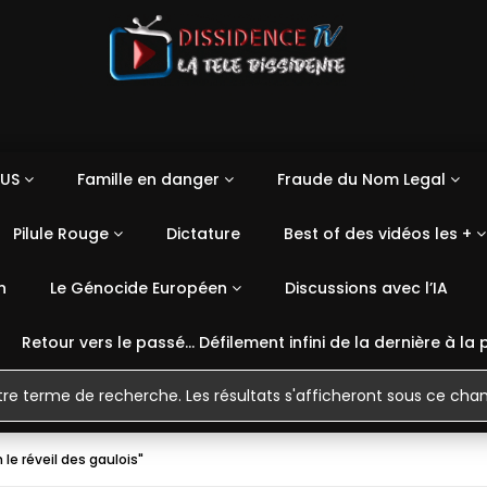
US
Famille en danger
Fraude du Nom Legal
Pilule Rouge
Dictature
Best of des vidéos les +
n
Le Génocide Européen
Discussions avec l’IA
Retour vers le passé… Défilement infini de la dernière à la 
le réveil des gaulois"