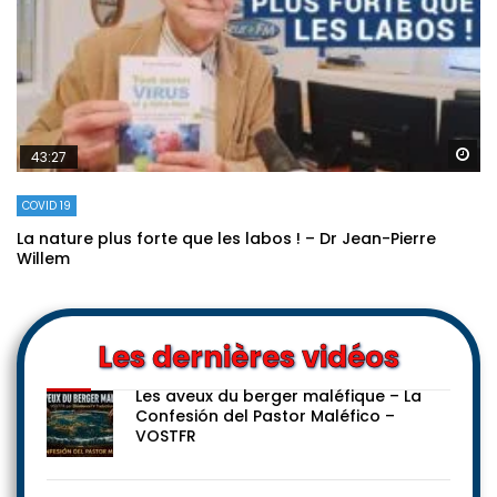
Re
43:27
COVID 19
La nature plus forte que les labos ! – Dr Jean-Pierre
Willem
Les dernières vidéos
Les aveux du berger maléfique – La
Confesión del Pastor Maléfico –
VOSTFR