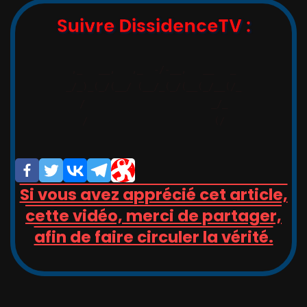
Suivre DissidenceTV :
,_   __,   ,_  -/-__,   __   _

_/_)_(_/(__/ (__/_(_/(__(_/__(/_

/                       _/_

/                       (/

Si vous avez apprécié cet article,
cette vidéo, merci de partager,
afin de faire circuler la vérité.