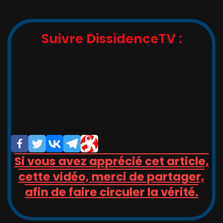
Suivre DissidenceTV :
,_   __,   ,_  -/-__,   __   _

_/_)_(_/(__/ (__/_(_/(__(_/__(/_

/                       _/_

/                       (/

Si vous avez apprécié cet article,
cette vidéo, merci de partager,
afin de faire circuler la vérité.