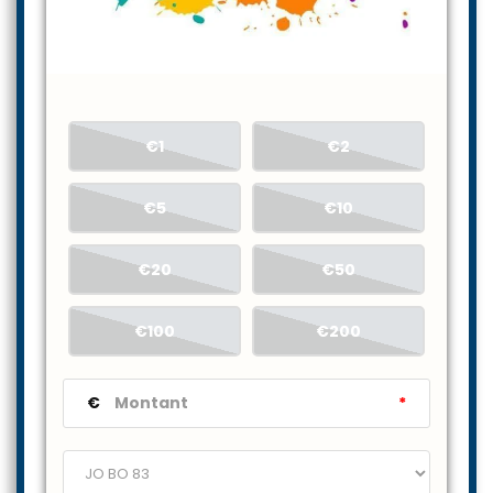
€1
€2
€5
€10
€20
€50
€100
€200
€
*