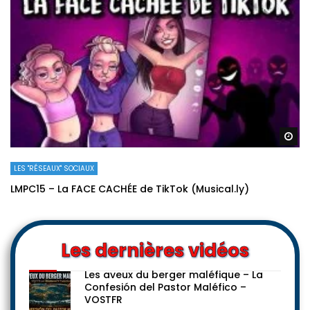
Re
LES "RÉSEAUX" SOCIAUX
LMPC15 – La FACE CACHÉE de TikTok (Musical.ly)
Les dernières vidéos
Les aveux du berger maléfique – La
Confesión del Pastor Maléfico –
VOSTFR