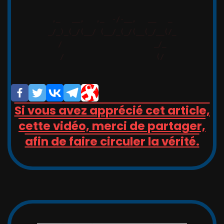
,_   __,   ,_  -/-__,   __   _

_/_)_(_/(__/ (__/_(_/(__(_/__(/_

/                       _/_

/                       (/

Si vous avez apprécié cet article,
cette vidéo, merci de partager,
afin de faire circuler la vérité.