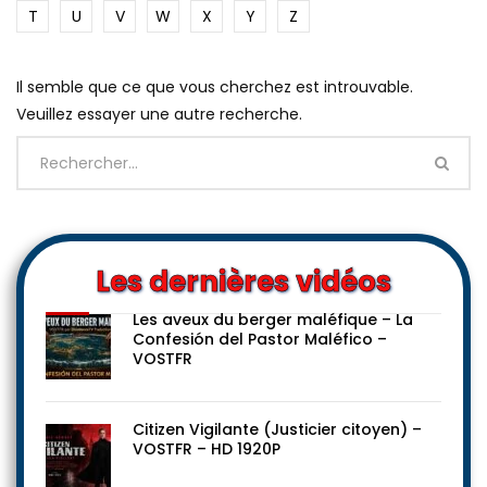
T
U
V
W
X
Y
Z
Il semble que ce que vous cherchez est introuvable.
Veuillez essayer une autre recherche.
Les dernières vidéos
Les aveux du berger maléfique – La
Confesión del Pastor Maléfico –
VOSTFR
Citizen Vigilante (Justicier citoyen) –
VOSTFR – HD 1920P