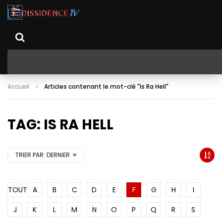
Accueil
Articles contenant le mot-clé "Is Ra Hell"
TAG: IS RA HELL
TRIER PAR:
DERNIER
TOUT
A
B
C
D
E
F
G
H
I
J
K
L
M
N
O
P
Q
R
S