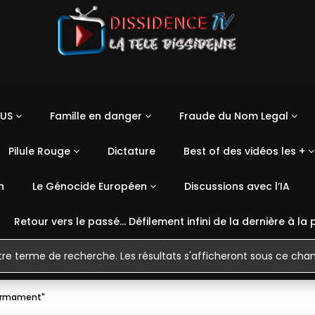
US
Famille en danger
Fraude du Nom Legal
Pilule Rouge
Dictature
Best of des vidéos les +
n
Le Génocide Européen
Discussions avec l’IA
Retour vers le passé… Défilement infini de la dernière à la 
firmament"