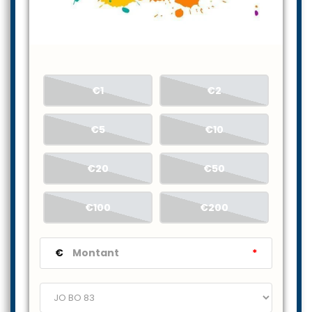
€1
€2
€5
€10
€20
€50
€100
€200
€
*