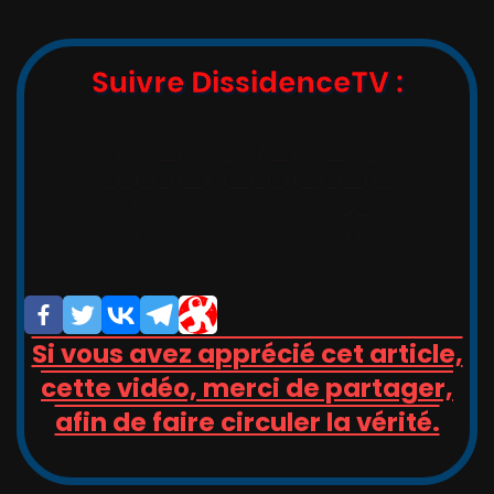
Suivre DissidenceTV :
,_   __,   ,_  -/-__,   __   _

_/_)_(_/(__/ (__/_(_/(__(_/__(/_

/                       _/_

/                       (/

Si vous avez apprécié cet article,
cette vidéo, merci de partager,
afin de faire circuler la vérité.