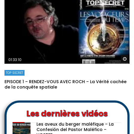
Re
01:33:10
TOP SECRET
EPISODE 1 – RENDEZ-VOUS AVEC ROCH – La Vérité cachée
de la conquête spatiale
Les dernières vidéos
Les aveux du berger maléfique – La
Confesión del Pastor Maléfico –