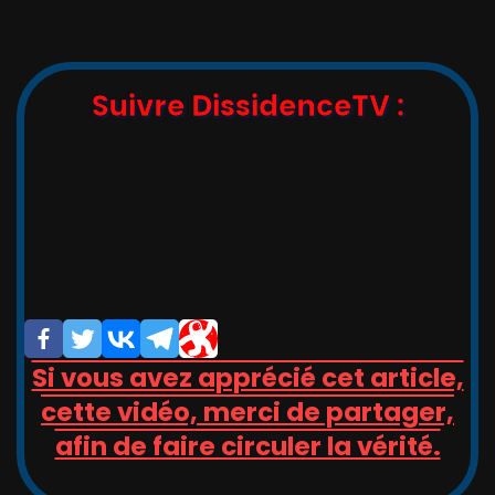
Suivre DissidenceTV :
,_   __,   ,_  -/-__,   __   _

_/_)_(_/(__/ (__/_(_/(__(_/__(/_

/                       _/_

/                       (/

Si vous avez apprécié cet article,
cette vidéo, merci de partager,
afin de faire circuler la vérité.