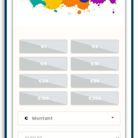
€1
€2
€5
€10
€20
€50
€100
€200
€
*