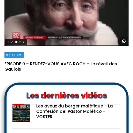
Re
02:08:56
TOP SECRET
EPISODE 9 – RENDEZ-VOUS AVEC ROCH – Le réveil des
Gaulois
Les dernières vidéos
Les aveux du berger maléfique – La
Confesión del Pastor Maléfico –
VOSTFR