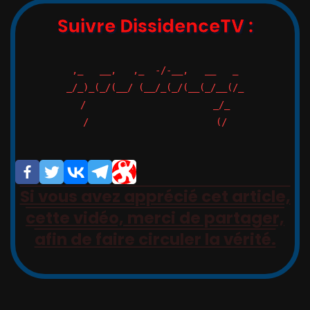
Suivre DissidenceTV :
,_   __,   ,_  -/-__,   __   _

_/_)_(_/(__/ (__/_(_/(__(_/__(/_

/                       _/_

/                       (/

Si vous avez apprécié cet article,
cette vidéo, merci de partager,
afin de faire circuler la vérité.