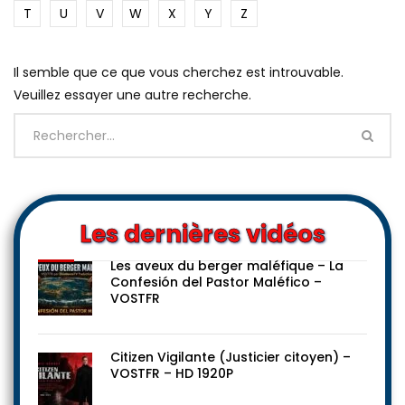
T
U
V
W
X
Y
Z
Il semble que ce que vous cherchez est introuvable.
Veuillez essayer une autre recherche.
Les dernières vidéos
Les aveux du berger maléfique – La
Confesión del Pastor Maléfico –
VOSTFR
Citizen Vigilante (Justicier citoyen) –
VOSTFR – HD 1920P