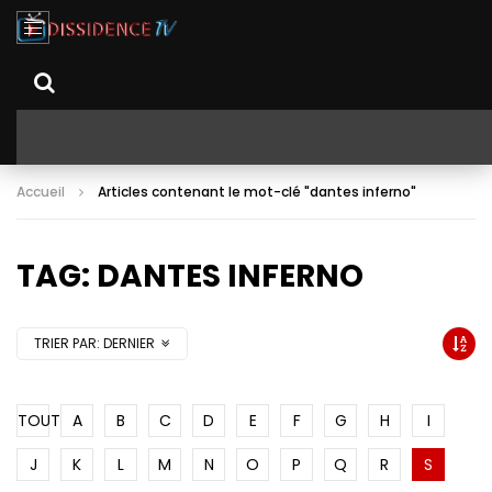
Accueil
Articles contenant le mot-clé "dantes inferno"
TAG: DANTES INFERNO
TRIER PAR:
DERNIER
TOUT
A
B
C
D
E
F
G
H
I
J
K
L
M
N
O
P
Q
R
S