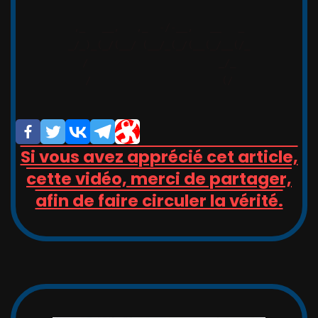
,_   __,   ,_  -/-__,   __   _

_/_)_(_/(__/ (__/_(_/(__(_/__(/_

/                       _/_

/                       (/

Si vous avez apprécié cet article,
cette vidéo, merci de partager,
afin de faire circuler la vérité.