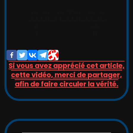
,_   __,   ,_  -/-__,   __   _

_/_)_(_/(__/ (__/_(_/(__(_/__(/_

/                       _/_

/                       (/

Si vous avez apprécié cet article,
cette vidéo, merci de partager,
afin de faire circuler la vérité.