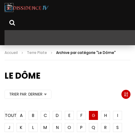
Accueil
Terre Plate
Archive par catégorie "Le Dôme"
LE DÔME
TRIER PAR:
DERNIER
TOUT
A
B
C
D
E
F
G
H
I
J
K
L
M
N
O
P
Q
R
S