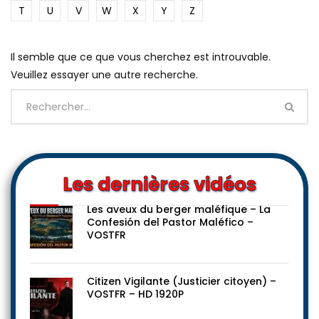
T
U
V
W
X
Y
Z
Il semble que ce que vous cherchez est introuvable.
Veuillez essayer une autre recherche.
Les dernières vidéos
Les aveux du berger maléfique – La
Confesión del Pastor Maléfico –
VOSTFR
Citizen Vigilante (Justicier citoyen) –
VOSTFR – HD 1920P