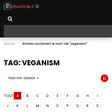
Accueil
Articles contenant le mot-clé "veganism"
TAG: VEGANISM
TRIER PAR:
DERNIER
TOUT
A
B
C
D
E
F
G
H
I
J
K
L
M
N
O
P
Q
R
S