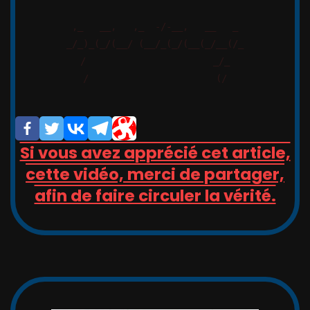
,_   __,   ,_  -/-__,   __   _

_/_)_(_/(__/ (__/_(_/(__(_/__(/_

/                       _/_

/                       (/

Si vous avez apprécié cet article,
cette vidéo, merci de partager,
afin de faire circuler la vérité.