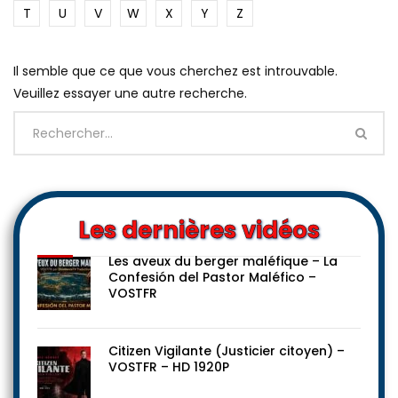
T
U
V
W
X
Y
Z
Il semble que ce que vous cherchez est introuvable.
Veuillez essayer une autre recherche.
Les dernières vidéos
Les aveux du berger maléfique – La
Confesión del Pastor Maléfico –
VOSTFR
Citizen Vigilante (Justicier citoyen) –
VOSTFR – HD 1920P