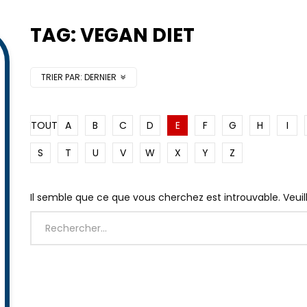
TAG: VEGAN DIET
TRIER PAR:
DERNIER
TOUT
A
B
C
D
E
F
G
H
I
S
T
U
V
W
X
Y
Z
Il semble que ce que vous cherchez est introuvable. Veui