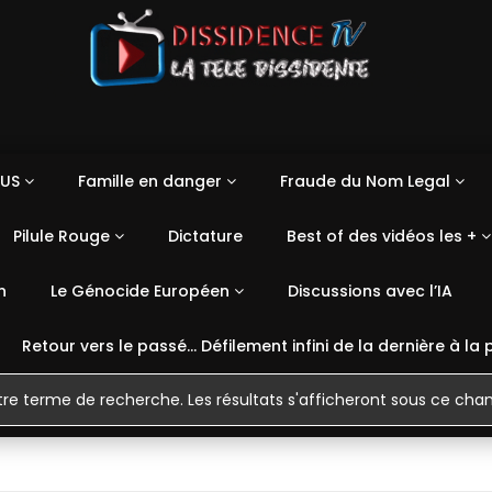
US
Famille en danger
Fraude du Nom Legal
Pilule Rouge
Dictature
Best of des vidéos les +
n
Le Génocide Européen
Discussions avec l’IA
Retour vers le passé… Défilement infini de la dernière à la 