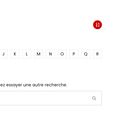
J
K
L
M
N
O
P
Q
R
llez essayer une autre recherche.