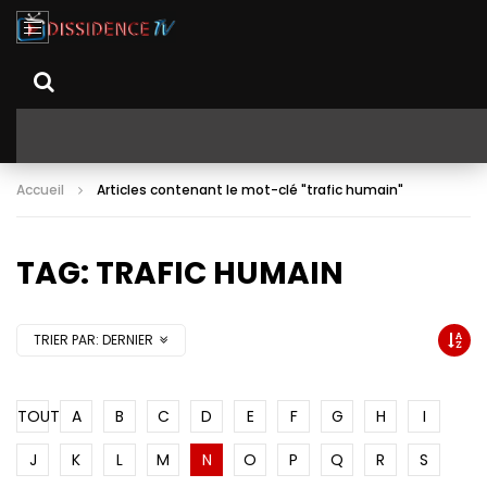
Accueil
Articles contenant le mot-clé "trafic humain"
TAG: TRAFIC HUMAIN
TRIER PAR:
DERNIER
TOUT
A
B
C
D
E
F
G
H
I
J
K
L
M
N
O
P
Q
R
S