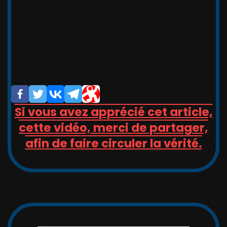
,_   __,   ,_  -/-__,   __   _

_/_)_(_/(__/ (__/_(_/(__(_/__(/_

/                       _/_

/                       (/

Si vous avez apprécié cet article,
cette vidéo, merci de partager,
afin de faire circuler la vérité.