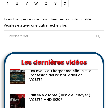
T
U
V
W
X
Y
Z
Il semble que ce que vous cherchez est introuvable.
Veuillez essayer une autre recherche.
Les dernières vidéos
Les aveux du berger maléfique – La
Confesión del Pastor Maléfico –
VOSTFR
Citizen Vigilante (Justicier citoyen) –
VOSTFR – HD 1920P