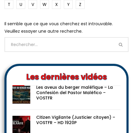
T
U
V
W
X
Y
Z
Il semble que ce que vous cherchez est introuvable.
Veuillez essayer une autre recherche.
Les dernières vidéos
Les aveux du berger maléfique – La
Confesión del Pastor Maléfico –
VOSTFR
Citizen Vigilante (Justicier citoyen) –
VOSTFR – HD 1920P