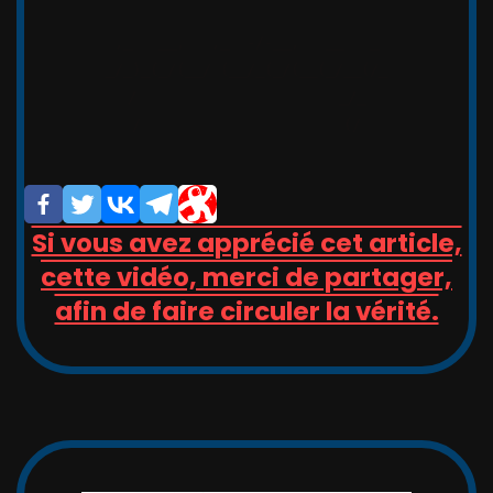
,_   __,   ,_  -/-__,   __   _

_/_)_(_/(__/ (__/_(_/(__(_/__(/_

/                       _/_

/                       (/

Si vous avez apprécié cet article,
cette vidéo, merci de partager,
afin de faire circuler la vérité.