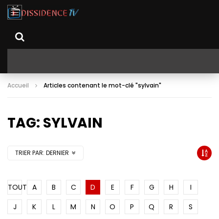
Accueil
Articles contenant le mot-clé "sylvain"
TAG: SYLVAIN
TRIER PAR:
DERNIER
TOUT
A
B
C
D
E
F
G
H
I
J
K
L
M
N
O
P
Q
R
S