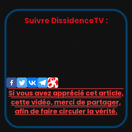
Suivre DissidenceTV :
,_   __,   ,_  -/-__,   __   _

_/_)_(_/(__/ (__/_(_/(__(_/__(/_

/                       _/_

/                       (/

Si vous avez apprécié cet article,
cette vidéo, merci de partager,
afin de faire circuler la vérité.