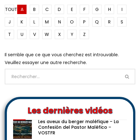
TOUT
A
B
C
D
E
F
G
H
I
J
K
L
M
N
O
P
Q
R
S
T
U
V
W
X
Y
Z
Il semble que ce que vous cherchez est introuvable.
Veuillez essayer une autre recherche.
Les dernières vidéos
Les aveux du berger maléfique – La
Confesión del Pastor Maléfico –
VOSTFR