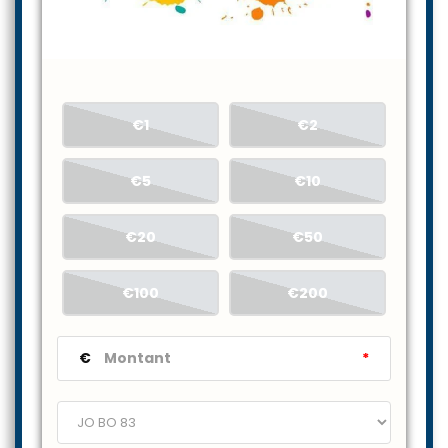
€1
€2
€5
€10
€20
€50
€100
€200
€
*