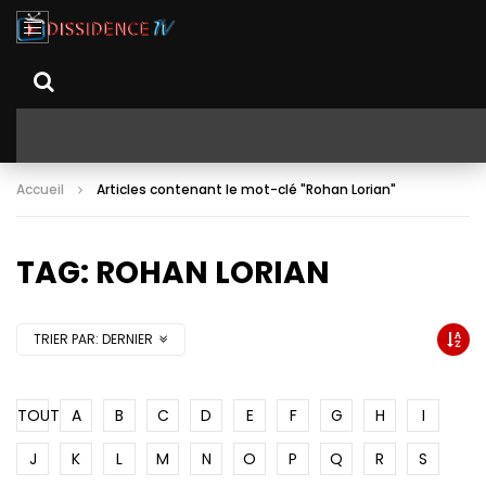
Accueil
Articles contenant le mot-clé "Rohan Lorian"
TAG: ROHAN LORIAN
TRIER PAR:
DERNIER
TOUT
A
B
C
D
E
F
G
H
I
J
K
L
M
N
O
P
Q
R
S