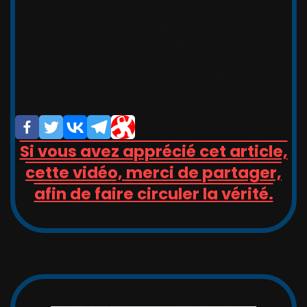
,_   __,   ,_  -/-__,   __   _

_/_)_(_/(__/ (__/_(_/(__(_/__(/_

/                       _/_

/                       (/

Si vous avez apprécié cet article,
cette vidéo, merci de partager,
afin de faire circuler la vérité.