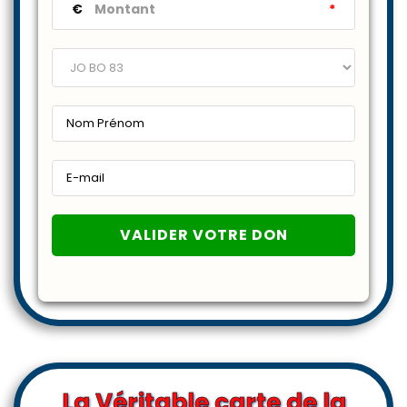
€
*
La Véritable carte de la