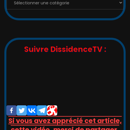
Les
Catégories
:
Suivre DissidenceTV :
,_   __,   ,_  -/-__,   __   _

_/_)_(_/(__/ (__/_(_/(__(_/__(/_

/                       _/_

/                       (/

Si vous avez apprécié cet article,
cette vidéo, merci de partager,