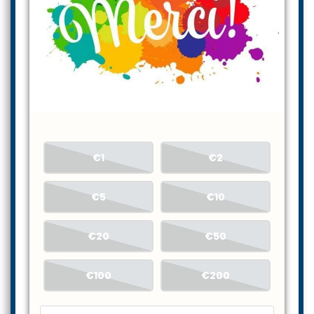
€1
€2
€5
€10
€20
€50
€100
€200