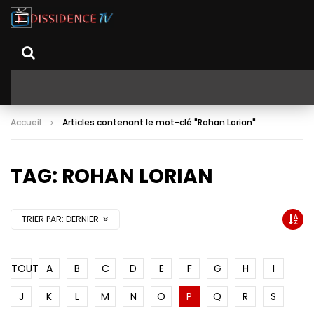
Accueil
Articles contenant le mot-clé "Rohan Lorian"
TAG: ROHAN LORIAN
TRIER PAR:
DERNIER
TOUT
A
B
C
D
E
F
G
H
I
J
K
L
M
N
O
P
Q
R
S