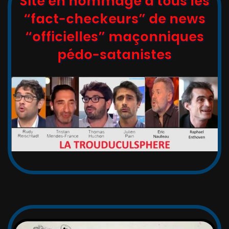
Site en hommage à tous les
“fact-checkeurs” de news
“officielles” maçonniques
pédo-satanistes