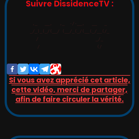
Suivre DissidenceTV :
,_   __,   ,_  -/-__,   __   _

_/_)_(_/(__/ (__/_(_/(__(_/__(/_

/                       _/_

/                       (/

Si vous avez apprécié cet article,
cette vidéo, merci de partager,
afin de faire circuler la vérité.