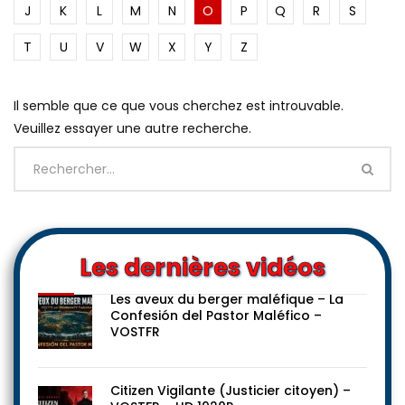
J
K
L
M
N
O
P
Q
R
S
T
U
V
W
X
Y
Z
Il semble que ce que vous cherchez est introuvable.
Veuillez essayer une autre recherche.
Les dernières vidéos
Les aveux du berger maléfique – La
Confesión del Pastor Maléfico –
VOSTFR
Citizen Vigilante (Justicier citoyen) –