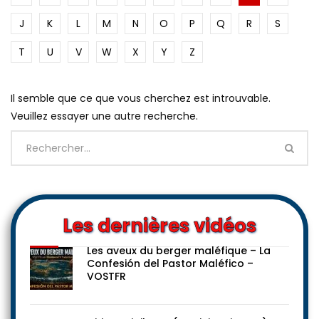
J
K
L
M
N
O
P
Q
R
S
T
U
V
W
X
Y
Z
Il semble que ce que vous cherchez est introuvable.
Veuillez essayer une autre recherche.
Les dernières vidéos
Les aveux du berger maléfique – La
Confesión del Pastor Maléfico –
VOSTFR