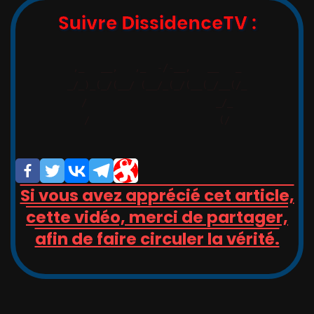
Suivre DissidenceTV :
,_   __,   ,_  -/-__,   __   _

_/_)_(_/(__/ (__/_(_/(__(_/__(/_

/                       _/_

/                       (/

Si vous avez apprécié cet article,
cette vidéo, merci de partager,
afin de faire circuler la vérité.