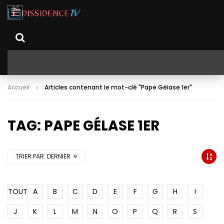
Accueil
Articles contenant le mot-clé "Pape Gélase 1er"
TAG: PAPE GÉLASE 1ER
TRIER PAR:
DERNIER
TOUT
A
B
C
D
E
F
G
H
I
J
K
L
M
N
O
P
Q
R
S