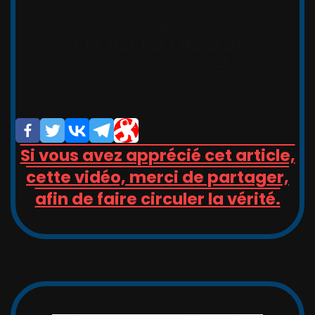
,_   __,   ,_  -/-__,   __   _

_/_)_(_/(__/ (__/_(_/(__(_/__(/_

/                       _/_

/                       (/

Si vous avez apprécié cet article,
cette vidéo, merci de partager,
afin de faire circuler la vérité.