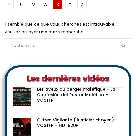
T
U
V
W
X
Y
Z
Il semble que ce que vous cherchez est introuvable.
Veuillez essayer une autre recherche.
Les dernières vidéos
Les aveux du berger maléfique – La
Confesión del Pastor Maléfico –
VOSTFR
Citizen Vigilante (Justicier citoyen) –
VOSTFR – HD 1920P