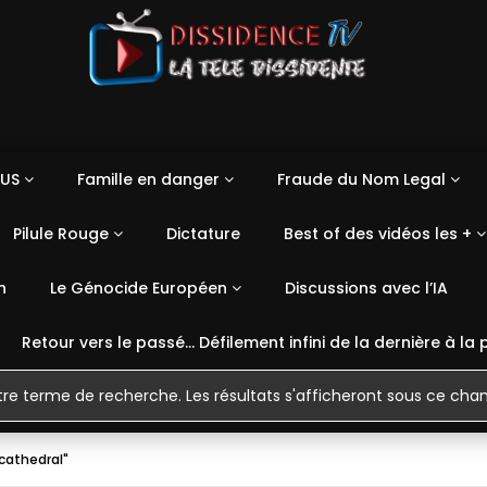
US
Famille en danger
Fraude du Nom Legal
Pilule Rouge
Dictature
Best of des vidéos les +
n
Le Génocide Européen
Discussions avec l’IA
Retour vers le passé… Défilement infini de la dernière à la 
cathedral"